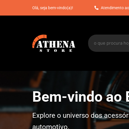
Atendimento ao
Olá, seja bem-vindo(a)!
Bem-vindo ao B
Explore o universo dos acessó
automotivo.