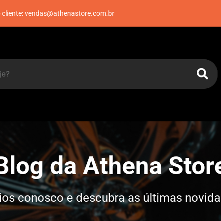
 cliente: vendas@athenastore.com.br
log da Athena Stor
rios conosco e descubra as últimas novi