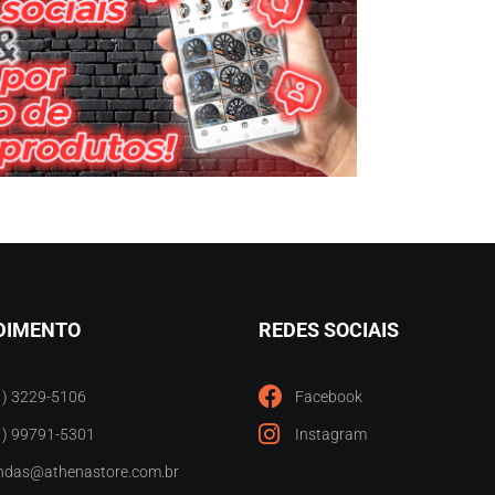
DIMENTO
REDES SOCIAIS
1) 3229-5106
Facebook
1) 99791-5301
Instagram
ndas@athenastore.com.br