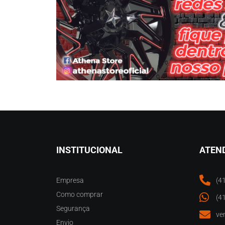
INSTITUCIONAL
ATEN
Empresa
(4
Como comprar
(4
Segurança
ve
Envio