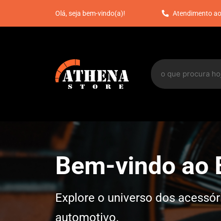
Atendimento ao
Olá, seja bem-vindo(a)!
Bem-vindo ao B
Explore o universo dos acessó
automotivo.