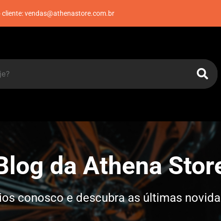
 cliente: vendas@athenastore.com.br
log da Athena Stor
rios conosco e descubra as últimas novi